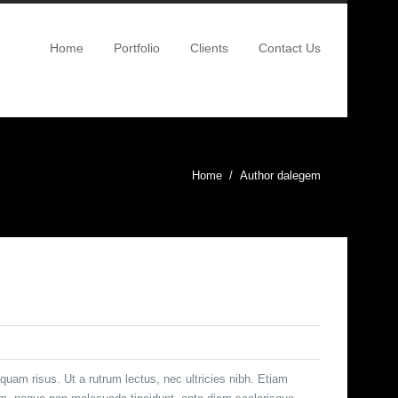
Home
Portfolio
Clients
Contact Us
Home
Author dalegem
liquam risus. Ut a rutrum lectus, nec ultricies nibh. Etiam