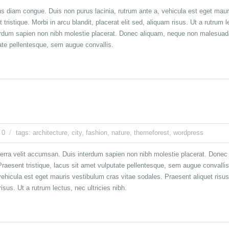
 diam congue. Duis non purus lacinia, rutrum ante a, vehicula est eget mauri
 tristique. Morbi in arcu blandit, placerat elit sed, aliquam risus. Ut a rutrum 
erdum sapien non nibh molestie placerat. Donec aliquam, neque non malesuada t
tate pellentesque, sem augue convallis.
 0
tags:
architecture
,
city
,
fashion
,
nature
,
themeforest
,
wordpress
iverra velit accumsan. Duis interdum sapien non nibh molestie placerat. Done
t. Praesent tristique, lacus sit amet vulputate pellentesque, sem augue conva
ehicula est eget mauris vestibulum cras vitae sodales. Praesent aliquet risus 
risus. Ut a rutrum lectus, nec ultricies nibh.