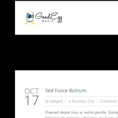
OCT
Sed Fusce Rutrum
17
by dalegem
in
Business
,
City
Comments:
Praesent aliquet risus ac auctor gravida. Quisque