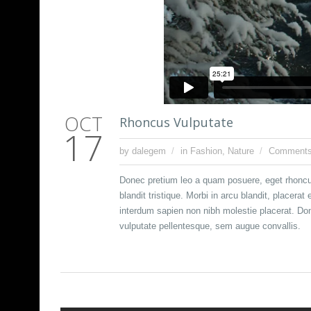
OCT
Rhoncus Vulputate
17
by dalegem
in
Fashion
,
Nature
Comments
Donec pretium leo a quam posuere, eget rhoncus 
blandit tristique. Morbi in arcu blandit, placera
interdum sapien non nibh molestie placerat. Don
vulputate pellentesque, sem augue convallis.