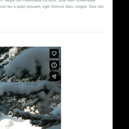
uam, neque non malesuada tincidunt, ante diam scelerisque
pretium leo a quam posuere, eget rhoncus diam congue. Duis non