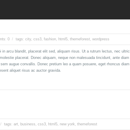
ts: 0
tags:
city
,
css3
,
fashion
,
html5
,
themeforest
,
wordpress
i in arcu blandit, placerat elit sed, aliquam risus. Ut a rutrum lectus, nec ultr
olestie placerat. Donec aliquam, neque non malesuada tincidunt, ante diam sc
e, sem augue convallis. Donec pretium leo a quam posuere, eget rhoncus diam 
sent aliquet risus ac auctor gravida.
tags:
art
,
business
,
css3
,
html5
,
new york
,
themeforest