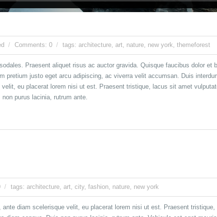
ed
Comments: 0
tags:
architecture
,
art
,
nature
,
new york
,
themeforest
odales. Praesent aliquet risus ac auctor gravida. Quisque faucibus dolor et blan
etiam pretium justo eget arcu adipiscing, ac viverra velit accumsan. Duis inte
elit, eu placerat lorem nisi ut est. Praesent tristique, lacus sit amet vulpu
non purus lacinia, rutrum ante.
0
tags:
architecture
,
art
,
city
,
fashion
,
nature
,
new york
nte diam scelerisque velit, eu placerat lorem nisi ut est. Praesent tristique,