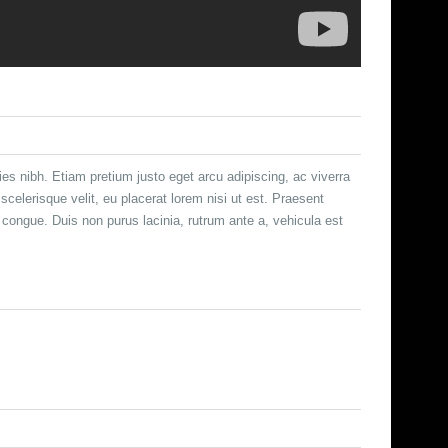
icies nibh. Etiam pretium justo eget arcu adipiscing, ac viverra
elerisque velit, eu placerat lorem nisi ut est. Praesent
congue. Duis non purus lacinia, rutrum ante a, vehicula est