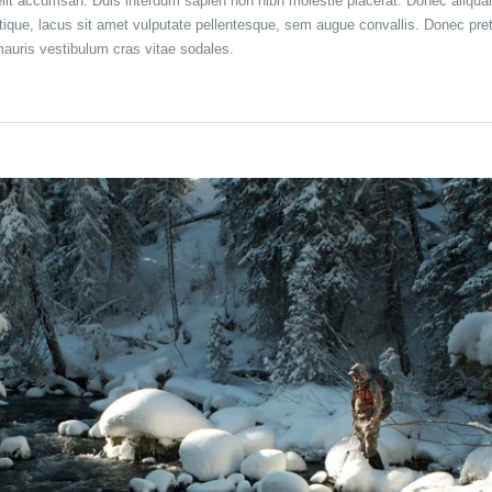
 velit accumsan. Duis interdum sapien non nibh molestie placerat. Donec aliq
tristique, lacus sit amet vulputate pellentesque, sem augue convallis. Donec 
 mauris vestibulum cras vitae sodales.