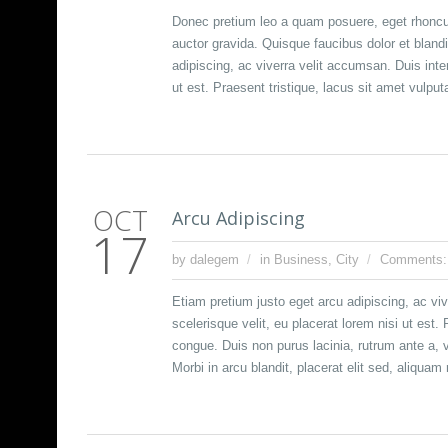
Donec pretium leo a quam posuere, eget rhoncus
auctor gravida. Quisque faucibus dolor et blandit
adipiscing, ac viverra velit accumsan. Duis int
ut est. Praesent tristique, lacus sit amet vulpu
OCT
Arcu Adipiscing
17
by dalegem
in
Business
,
City
Comments:
Etiam pretium justo eget arcu adipiscing, ac v
scelerisque velit, eu placerat lorem nisi ut es
congue. Duis non purus lacinia, rutrum ante a, v
Morbi in arcu blandit, placerat elit sed, aliquam 