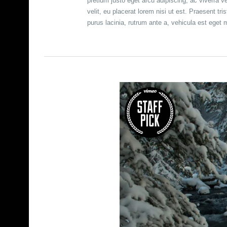
pretium justo eget arcu adipiscing, ac viverra
velit, eu placerat lorem nisi ut est. Praesent 
purus lacinia, rutrum ante a, vehicula est eget