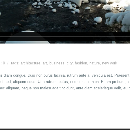
: 0
tags:
architecture
,
art
,
business
,
city
,
fashion
,
nature
,
new york
diam congue. Duis non purus lacinia, rutrum ante a, vehicula est. Praesent a
t elit sed, aliquam risus. Ut a rutrum lectus, nec ultricies nibh. Etiam pretium 
ec aliquam, neque non malesuada tincidunt, ante diam scelerisque velit, eu pla