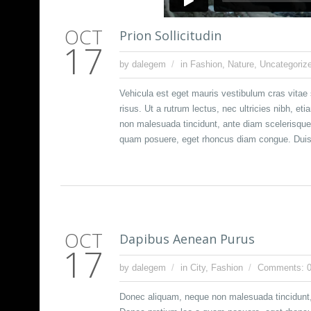
OCT
Prion Sollicitudin
17
by dalegem
in
Fashion
,
Nature
,
Uncategoriz
Vehicula est eget mauris vestibulum cras vitae s
risus. Ut a rutrum lectus, nec ultricies nibh, 
non malesuada tincidunt, ante diam scelerisque v
quam posuere, eget rhoncus diam congue. Duis 
OCT
Dapibus Aenean Purus
17
by dalegem
in
City
,
Fashion
Comments: 
Donec aliquam, neque non malesuada tincidunt, a