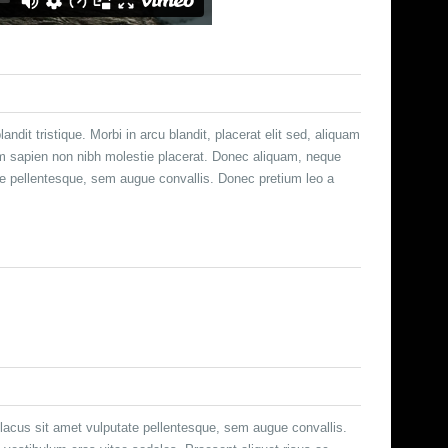
dit tristique. Morbi in arcu blandit, placerat elit sed, aliquam
rdum sapien non nibh molestie placerat. Donec aliquam, neque
tate pellentesque, sem augue convallis. Donec pretium leo a
 lacus sit amet vulputate pellentesque, sem augue convallis.