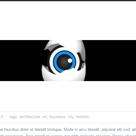
 0
tags:
architecture
,
art
,
business
,
city
,
fashion
 faucibus dolor et blandit tristique. Morbi in arcu blandit, placerat elit sed, a