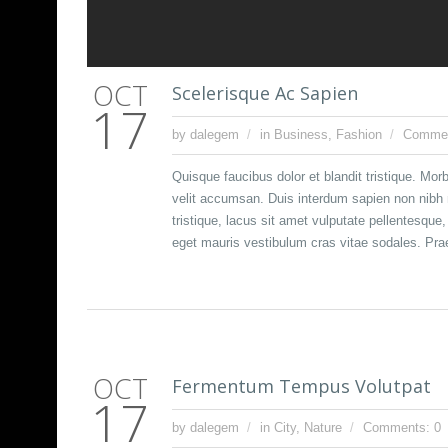
OCT
Scelerisque Ac Sapien
17
by dalegem
in
Business
,
Fashion
Commen
Quisque faucibus dolor et blandit tristique. Morb
velit accumsan. Duis interdum sapien non nibh m
tristique, lacus sit amet vulputate pellentesqu
eget mauris vestibulum cras vitae sodales. Prae
OCT
Fermentum Tempus Volutpat
17
by dalegem
in
City
,
Nature
Comments: 0