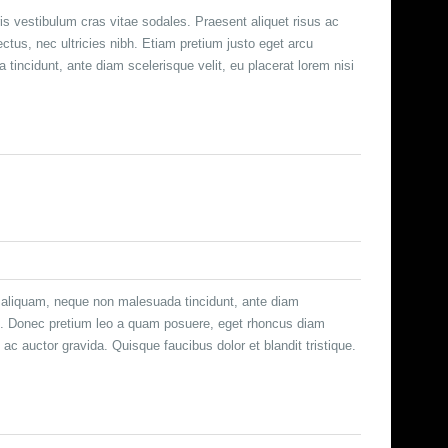
s vestibulum cras vitae sodales. Praesent aliquet risus ac
lectus, nec ultricies nibh. Etiam pretium justo eget arcu
incidunt, ante diam scelerisque velit, eu placerat lorem nisi
c aliquam, neque non malesuada tincidunt, ante diam
llis. Donec pretium leo a quam posuere, eget rhoncus diam
ac auctor gravida. Quisque faucibus dolor et blandit tristique.